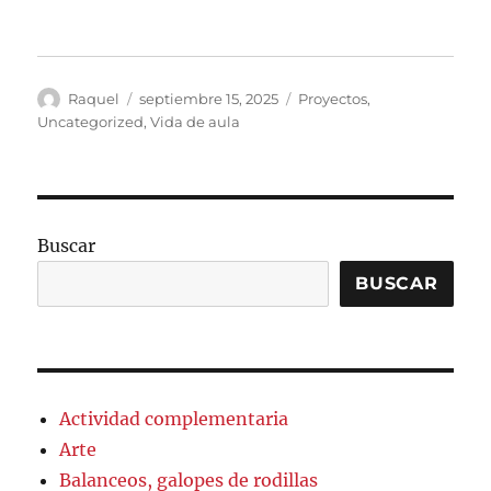
Autor
Publicado
Categorías
Raquel
septiembre 15, 2025
Proyectos
,
el
Uncategorized
,
Vida de aula
Buscar
BUSCAR
Actividad complementaria
Arte
Balanceos, galopes de rodillas