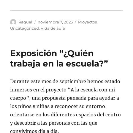
Autor
Publicado
Categorías
Raquel
noviembre 7, 2025
Proyectos
,
el
Uncategorized
,
Vida de aula
Exposición “¿Quién
trabaja en la escuela?”
Durante este mes de septiembre hemos estado
inmersos en el proyecto “A la escuela con mi
cuerpo”, una propuesta pensada para ayudar a
los niños y niñas a reconocer su entorno,
orientarse en los diferentes espacios del centro
y descubrir a las personas con las que
convivimos día a día.