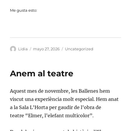
Me gusta esto:
Autor
Publicado
Categorías
Lidia
mayo 27, 2026
Uncategorized
el
Anem al teatre
Aquest mes de novembre, les Ballenes hem
viscut una experiència molt especial. Hem anat
a la Sala L’Horta per gaudir de l’obra de
teatre “Elmer, l’elefant multicolor”.