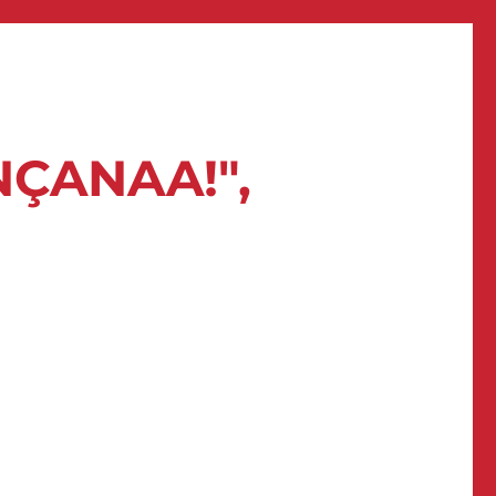
NÇANAA!",