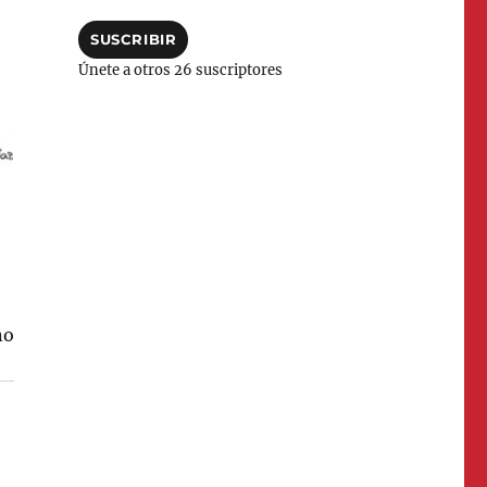
correo
electrónico
SUSCRIBIR
Únete a otros 26 suscriptores
ño