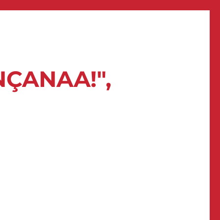
NÇANAA!",