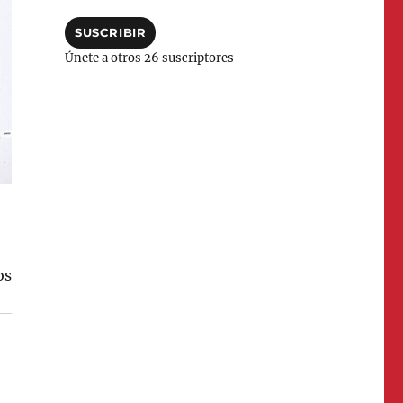
correo
electrónico
SUSCRIBIR
Únete a otros 26 suscriptores
os