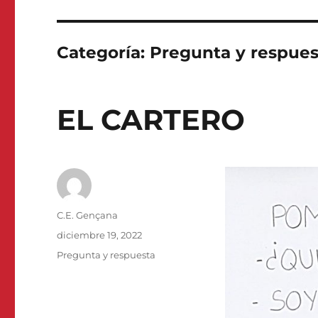
Categoría:
Pregunta y respues
EL CARTERO
Autor
C.E. Gençana
Publicado
diciembre 19, 2022
el
Categorías
Pregunta y respuesta