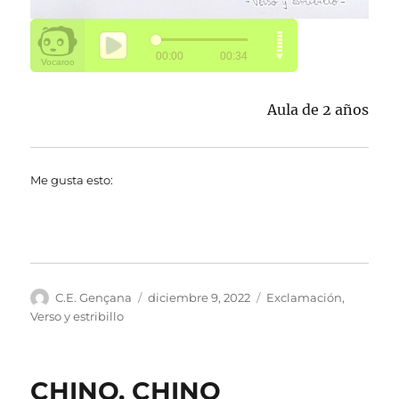
Aula de 2 años
Me gusta esto:
Autor
Publicado
Categorías
C.E. Gençana
diciembre 9, 2022
Exclamación
,
el
Verso y estribillo
CHINO, CHINO