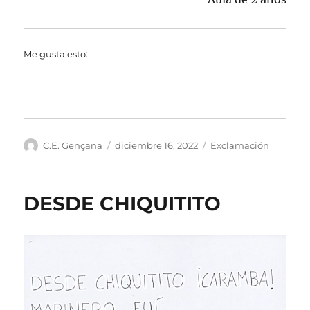
Me gusta esto:
Autor
Publicado
Categorías
C.E. Gençana
diciembre 16, 2022
Exclamación
el
DESDE CHIQUITITO