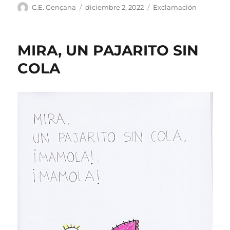
Autor
Publicado
Categorías
C.E. Gençana
diciembre 2, 2022
Exclamación
el
MIRA, UN PAJARITO SIN
COLA