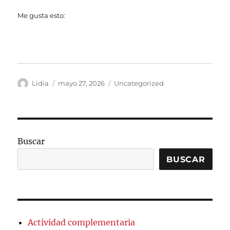
Me gusta esto:
Autor
Publicado
Categorías
Lidia
mayo 27, 2026
Uncategorized
el
Buscar
BUSCAR
Actividad complementaria