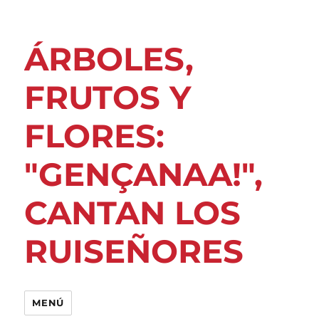
ÁRBOLES,
FRUTOS Y
FLORES:
"GENÇANAA!",
CANTAN LOS
RUISEÑORES
MENÚ