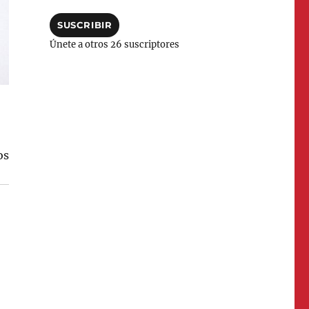
correo
electrónico
SUSCRIBIR
Únete a otros 26 suscriptores
os