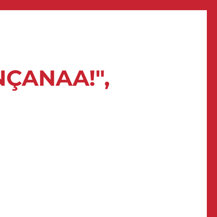
NÇANAA!",