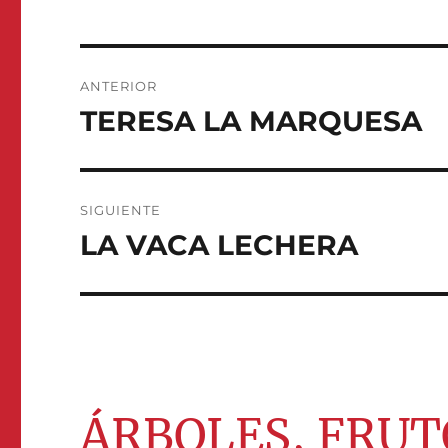
Navegación
ANTERIOR
de
TERESA LA MARQUESA
Entrada
anterior:
entradas
SIGUIENTE
LA VACA LECHERA
Entrada
siguiente:
ÁRBOLES, FRUT