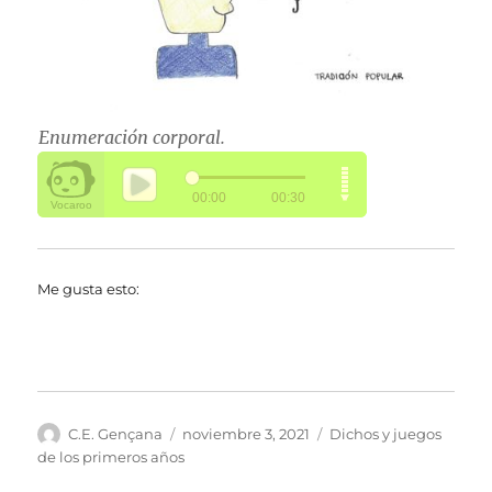
Enumeración corporal.
Me gusta esto:
Autor
Publicado
Categorías
C.E. Gençana
noviembre 3, 2021
Dichos y juegos
el
de los primeros años