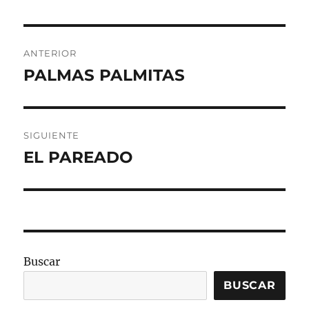
Navegación
ANTERIOR
de
PALMAS PALMITAS
Entrada
anterior:
entradas
SIGUIENTE
EL PAREADO
Entrada
siguiente:
Buscar
BUSCAR