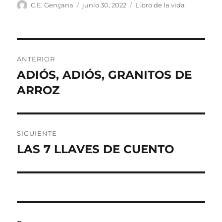
Autor
Publicado
Categorías
C.E. Gençana
junio 30, 2022
Libro de la vida
el
Navegación
ANTERIOR
de
ADIÓS, ADIÓS, GRANITOS DE
Entrada
anterior:
ARROZ
entradas
SIGUIENTE
LAS 7 LLAVES DE CUENTO
Entrada
siguiente: