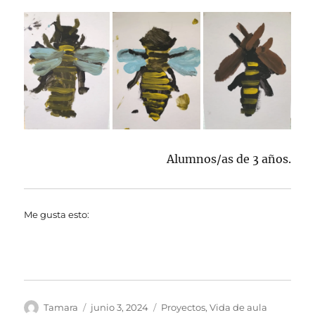
Alumnos/as de 3 años.
Me gusta esto:
Autor
Publicado
Categorías
Tamara
junio 3, 2024
Proyectos
,
Vida de aula