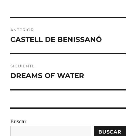
el
Navegación
ANTERIOR
de
CASTELL DE BENISSANÓ
Entrada
anterior:
entradas
SIGUIENTE
DREAMS OF WATER
Entrada
siguiente:
Buscar
BUSCAR