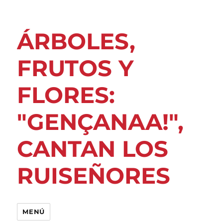
ÁRBOLES,
FRUTOS Y
FLORES:
"GENÇANAA!",
CANTAN LOS
RUISEÑORES
MENÚ