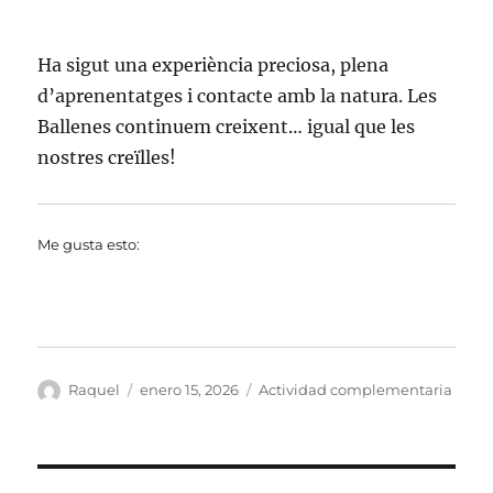
Ha sigut una experiència preciosa, plena
d’aprenentatges i contacte amb la natura. Les
Ballenes continuem creixent… igual que les
nostres creïlles!
Me gusta esto:
Autor
Publicado
Categorías
Raquel
enero 15, 2026
Actividad complementaria
el
Navegación