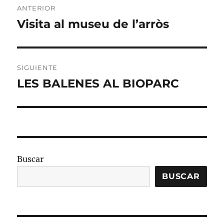
ANTERIOR
de
Visita al museu de l’arròs
Entrada
anterior:
entradas
SIGUIENTE
LES BALENES AL BIOPARC
Entrada
siguiente:
Buscar
BUSCAR