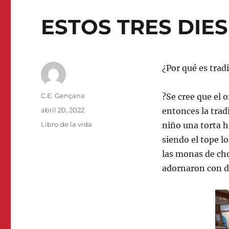
ESTOS TRES DIE
¿Por qué es tra
Autor
C.E. Gençana
?Se cree que el 
Publicado
abril 20, 2022
entonces la tradi
el
Categorías
Libro de la vida
niño una torta 
siendo el tope l
las monas de cho
adornaron con di