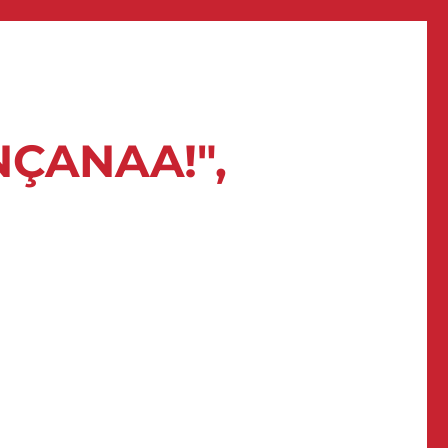
NÇANAA!",