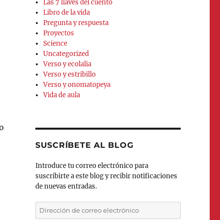
Las 7 llaves del cuento
Libro de la vida
Pregunta y respuesta
Proyectos
Science
Uncategorized
Verso y ecolalia
Verso y estribillo
Verso y onomatopeya
Vida de aula
do
SUSCRÍBETE AL BLOG
Introduce tu correo electrónico para
suscribirte a este blog y recibir notificaciones
de nuevas entradas.
Dirección
de