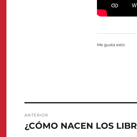
Me gusta esto:
Navegación
ANTERIOR
de
¿CÓMO NACEN LOS LIB
Entrada
anterior:
entradas