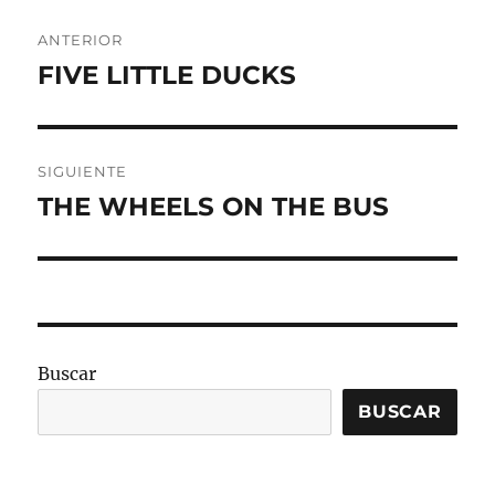
Navegación
ANTERIOR
de
FIVE LITTLE DUCKS
Entrada
anterior:
entradas
SIGUIENTE
THE WHEELS ON THE BUS
Entrada
siguiente:
Buscar
BUSCAR