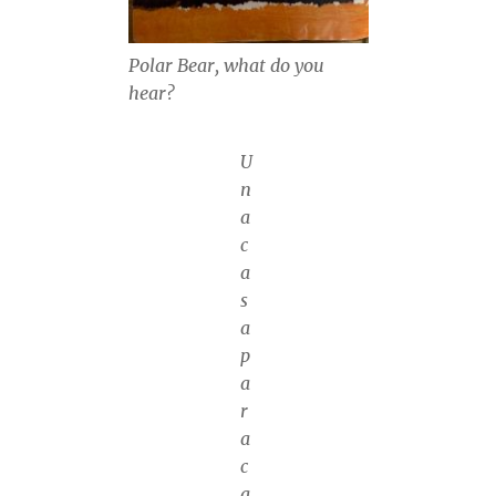
Polar Bear, what do you
hear?
U
n
a
c
a
s
a
p
a
r
a
c
a