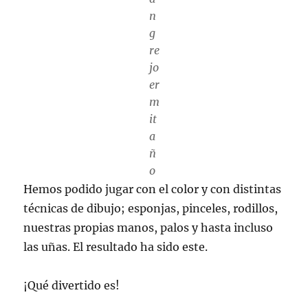
n
g
re
jo
er
m
it
a
ñ
o
Hemos podido jugar con el color y con distintas
técnicas de dibujo; esponjas, pinceles, rodillos,
nuestras propias manos, palos y hasta incluso
las uñas. El resultado ha sido este.
¡Qué divertido es!