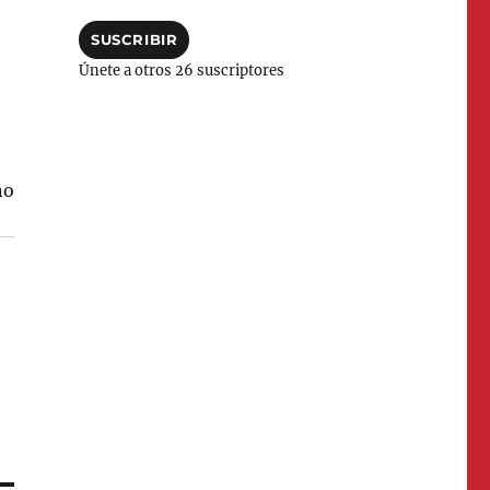
correo
electrónico
SUSCRIBIR
Únete a otros 26 suscriptores
ño