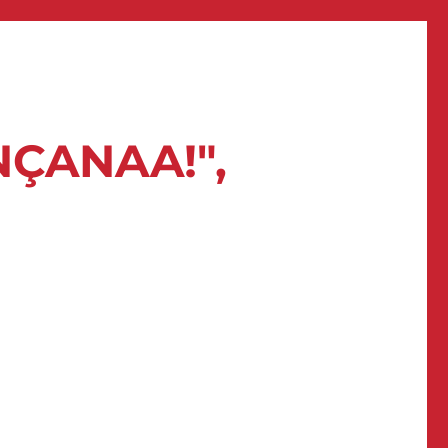
NÇANAA!",