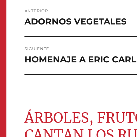
Navegación
ANTERIOR
de
ADORNOS VEGETALES
Entrada
anterior:
entradas
SIGUIENTE
HOMENAJE A ERIC CARL
Entrada
siguiente:
ÁRBOLES, FRUT
CANTAN LOS R