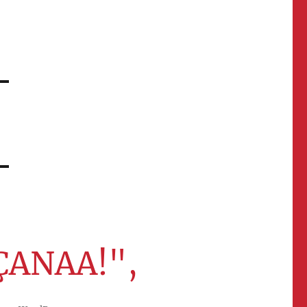
ÇANAA!",