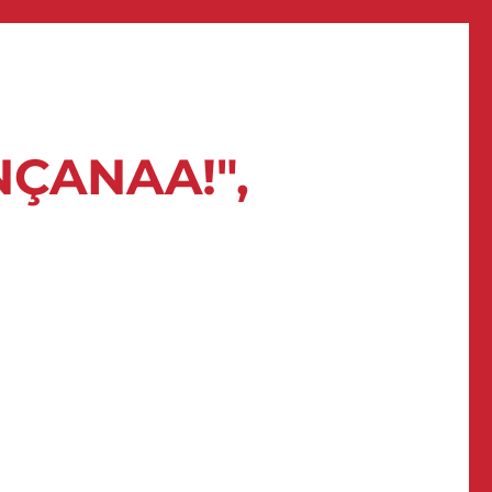
NÇANAA!",