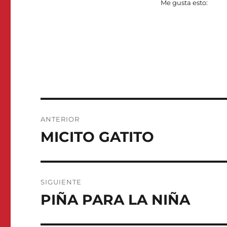
Me gusta esto:
Navegación
ANTERIOR
de
MICITO GATITO
Entrada
anterior:
entradas
SIGUIENTE
PIÑA PARA LA NIÑA
Entrada
siguiente: