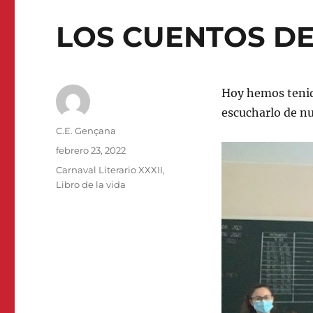
LOS CUENTOS DE
Hoy hemos tenido
escucharlo de nu
Autor
C.E. Gençana
Publicado
febrero 23, 2022
el
Categorías
Carnaval Literario XXXII
,
Libro de la vida