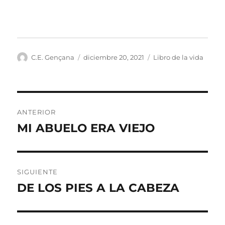
Autor
Publicado
Categorías
C.E. Gençana
diciembre 20, 2021
Libro de la vida
el
Navegación
ANTERIOR
de
MI ABUELO ERA VIEJO
Entrada
anterior:
entradas
SIGUIENTE
DE LOS PIES A LA CABEZA
Entrada
siguiente: