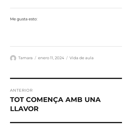
Me gusta esto:
Autor
Publicado
Categorías
Tamara
enero 11, 2024
Vida de aula
el
Navegación
ANTERIOR
de
TOT COMENÇA AMB UNA
Entrada
anterior:
LLAVOR
entradas