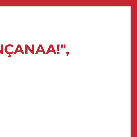
NÇANAA!",