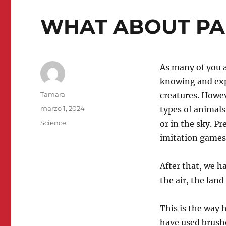
WHAT ABOUT PA
As many of you a
knowing and expl
Autor
Tamara
creatures. Howev
Publicado
marzo 1, 2024
types of animals
el
Categorías
Science
or in the sky. 
imitation games
After that, we h
the air, the land
This is the way 
have used brushe