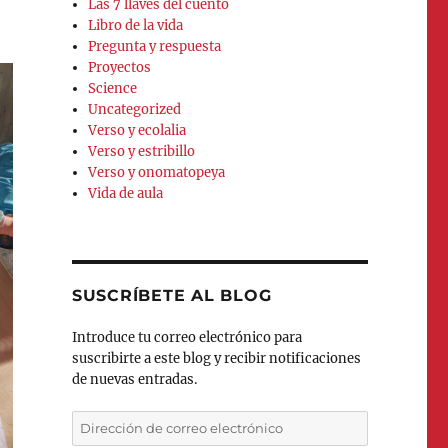
Las 7 llaves del cuento
Libro de la vida
Pregunta y respuesta
Proyectos
Science
Uncategorized
Verso y ecolalia
Verso y estribillo
Verso y onomatopeya
Vida de aula
SUSCRÍBETE AL BLOG
Introduce tu correo electrónico para
suscribirte a este blog y recibir notificaciones
de nuevas entradas.
Dirección
de