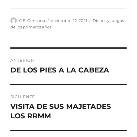
Autor
Publicado
Categorías
C.E. Gençana
diciembre 22, 2021
Dichos y juegos
el
de los primeros años
Navegación
ANTERIOR
de
DE LOS PIES A LA CABEZA
Entrada
anterior:
entradas
SIGUIENTE
VISITA DE SUS MAJETADES
Entrada
siguiente:
LOS RRMM