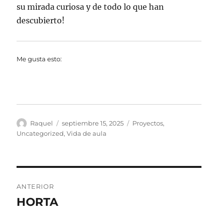
su mirada curiosa y de todo lo que han
descubierto!
Me gusta esto:
Autor
Publicado
Categorías
Raquel
septiembre 15, 2025
Proyectos
,
el
Uncategorized
,
Vida de aula
Navegación
ANTERIOR
de
HORTA
Entrada
anterior: