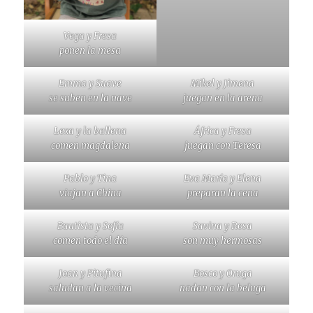
Vega y Fresa
ponen la mesa
Emma y Suave
Mikel y Jimena
se suben en la nave
juegan en la arena
Lexa y la ballena
África y Fresa
comen magdalena
juegan con Teresa
Pablo y Tina
Eva María y Elena
viajan a China
preparan la cena
Bautista y Sofía
Savina y Rosa
comen todo el día
son muy hermosas
Joan y Pitufina
Bosco y Oruga
saludan a la vecina
nadan con la beluga