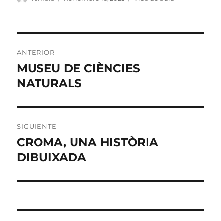
el
Navegación
ANTERIOR
de
MUSEU DE CIÈNCIES
Entrada
anterior:
NATURALS
entradas
SIGUIENTE
CROMA, UNA HISTÒRIA
Entrada
siguiente:
DIBUIXADA