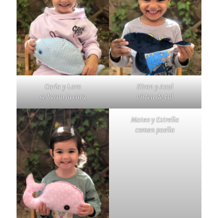
Carla y Lara
Kiran y Azul
se lavan la cara
visten de tul
Mateo y Estrella
comen paella