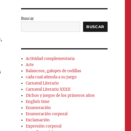
Buscar
BUSCAR
,
Actividad complementaria
Arte
Balanceos, galopes de rodillas
s
cada cual atienda a su juego
Carnaval Literario
Carnaval Literario XXXII
Dichos y juegos de los primeros años
English time
Enumeración
Enumeración corporal
Exclamación
Expresión corporal