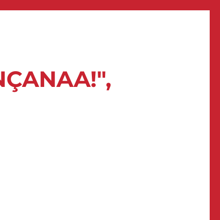
NÇANAA!",