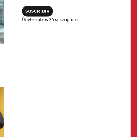
correo
electrónico
SUSCRIBIR
Únete a otros 26 suscriptores