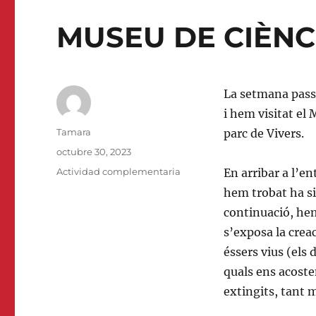
MUSEU DE CIÈNC
La setmana pass
i hem visitat el
Autor
Tamara
parc de Vivers.
Publicado
octubre 30, 2023
el
Categorías
Actividad complementaria
En arribar a l’e
hem trobat ha s
continuació, hem
s’exposa la creac
éssers vius (els 
quals ens acoste
extingits, tant 