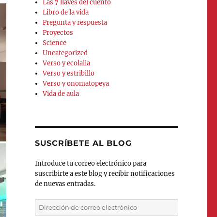
Las 7 llaves del cuento
Libro de la vida
Pregunta y respuesta
Proyectos
Science
Uncategorized
Verso y ecolalia
Verso y estribillo
Verso y onomatopeya
Vida de aula
SUSCRÍBETE AL BLOG
Introduce tu correo electrónico para
suscribirte a este blog y recibir notificaciones
de nuevas entradas.
Dirección
de