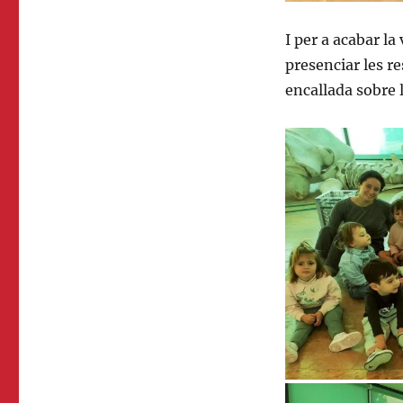
I per a acabar la
presenciar les r
encallada sobre l